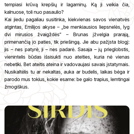
tempiasi krūvą krepšių ir lagaminų. Ką ji veikia čia,
kalnuose, toli nuo pasaulio?
Kai jiedu pagaliau susitinka, kiekvienas savos vienatvės
atgintas, Emilijos akyse – „be menkiausios liepsnelės, lyg
dvi mirusios žvaigždės“ – Brunas įžvelgia prarają,
primenančią jo paties, tik priešingą. Jie abu pažįsta blogį:
jis – nes patyrė, ji – nes padarė. Sasaja – jų prieglobstis,
vienintelis būdas išsisukti nuo ateities, kuria nė vienas
nebetiki. Bet ateitis ateina ir vadovaujasi savais įstatymais.
Nusikaltėlis tu ar nekaltas, auka ar budelis, laikas bėga ir
parodo mus tokius, kokie esame: be galo trapius, lemtingai
žmogiškus.