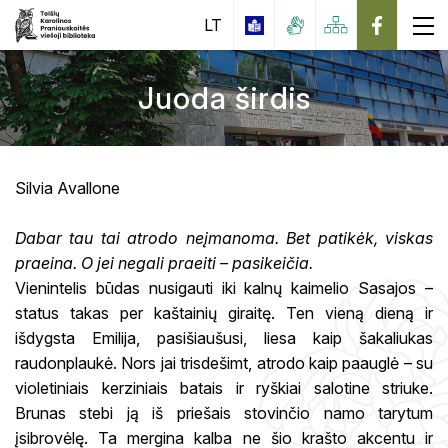
LT
Juoda širdis
Apie biblioteką
Suaugusiųjų skaitytojų aptarnavimo skyrius
Nemokamos paslaugos
Silvia Avallone
Vaikų ir jaunimo aptarnavimo skyrius
Mokamos paslaugos
iBiblioteka
Dabar tau tai atrodo neįmanoma. Bet patikėk, viskas
Inovacijų ir mokymo centras
Viešoji interneto prieiga
Duomenų bazės
praeina. O jei negali praeiti – pasikeičia.
Edukacijos suaugusiems
Vienintelis būdas nusigauti iki kalnų kaimelio Sasajos –
Knygomatas
Naujos knygos
Edukacijos vaikams ir jaunimui
status takas per kaštainių giraitę. Ten vieną dieną ir
Karolina Praniauskaitė
Tarpbibliotekinis abonementas (TBA)
Periodika
išdygsta Emilija, pasišiaušusi, liesa kaip šakaliukas
Kultūros paso edukacijos moksleiviams
Datų kalendorius
Elektroninių Leidinių Valdymo Informacinė
raudonplaukė. Nors jai trisdešimt, atrodo kaip paauglė – su
Rekomenduojama literatūra moksleiviams
Sistema (ELVIS)
violetiniais kerziniais batais ir ryškiai salotine striuke.
Virtualios parodos
Edukacijos
Brunas stebi ją iš priešais stovinčio namo tarytum
įsibrovėlę. Ta mergina kalba ne šio krašto akcentu ir
Skaitymo akcijos, konkursai