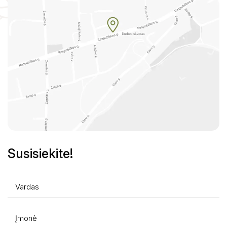
Asmens duomenų apsauga
Nuorodos
DUK
Konsultavimasis su visuomene
Senoji svetainė
Susisiekite!