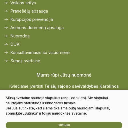
Veiklos sritys
Pranešėjų apsauga
Korupcijos prevencija
Asmens duomenų apsauga
Nuorodos
DUK
Konsultavimasis su visuomene
Senoji svetainė
Mums rūpi Jūsų nuomonė
Kviečiame įvertinti
Telšių rajono savivaldybės Karolinos
Praniauskaitės Viešiosios bibliotekos
paslaugų kokybę
Mūsų svetainė naudoja slapukus (angl. cookies). Šie slapukai
naudojami statistikos ir rinkodaros tikslais.
Jei Jūs sutinkate, kad šiems tikslams būtų naudojami slapukai,
Vertinti
spauskite „Sutinku“ ir toliau naudokitės svetaine.
SUTINKU