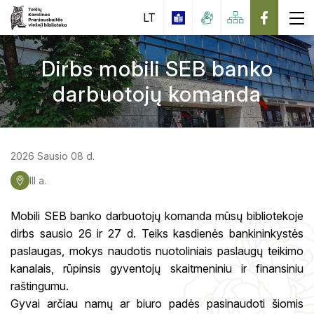
LT
Dirbs mobili SEB banko
darbuotojų komanda
Apie biblioteką
Suaugusiųjų skaitytojų aptarnavimo skyrius
Nemokamos paslaugos
Vaikų ir jaunimo aptarnavimo skyrius
Mokamos paslaugos
2026 Sausio 08 d.
iBiblioteka
Inovacijų ir mokymo centras
Viešoji interneto prieiga
III a.
Duomenų bazės
Edukacijos suaugusiems
Knygomatas
Naujos knygos
Mobili SEB banko darbuotojų komanda mūsų bibliotekoje
Edukacijos vaikams ir jaunimui
Karolina Praniauskaitė
Tarpbibliotekinis abonementas (TBA)
dirbs sausio 26 ir 27 d. Teiks kasdienės bankininkystės
Periodika
Kultūros paso edukacijos moksleiviams
paslaugas, mokys naudotis nuotoliniais paslaugų teikimo
Datų kalendorius
Elektroninių Leidinių Valdymo Informacinė
Rekomenduojama literatūra moksleiviams
Sistema (ELVIS)
kanalais, rūpinsis gyventojų skaitmeniniu ir finansiniu
Virtualios parodos
Edukacijos
raštingumu.
Gyvai arčiau namų ar biuro padės pasinaudoti šiomis
Skaitymo akcijos, konkursai