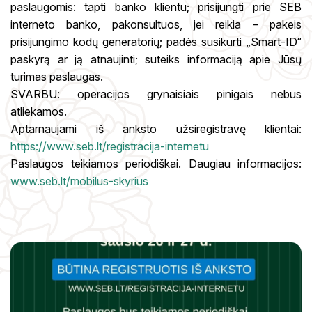
paslaugomis: tapti banko klientu; prisijungti prie SEB
interneto banko, pakonsultuos, jei reikia – pakeis
prisijungimo kodų generatorių; padės susikurti „Smart-ID“
paskyrą ar ją atnaujinti; suteiks informaciją apie Jūsų
turimas paslaugas.
SVARBU: operacijos grynaisiais pinigais nebus
atliekamos.
Aptarnaujami iš anksto užsiregistravę klientai:
https://www.seb.lt/registracija-internetu
Paslaugos teikiamos periodiškai. Daugiau informacijos:
www.seb.lt/mobilus-skyrius