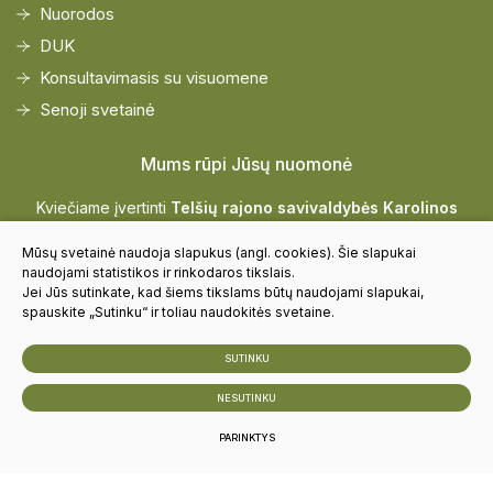
Nuorodos
DUK
Konsultavimasis su visuomene
Senoji svetainė
Mums rūpi Jūsų nuomonė
Kviečiame įvertinti
Telšių rajono savivaldybės Karolinos
Praniauskaitės Viešiosios bibliotekos
paslaugų kokybę
Mūsų svetainė naudoja slapukus (angl. cookies). Šie slapukai
naudojami statistikos ir rinkodaros tikslais.
Jei Jūs sutinkate, kad šiems tikslams būtų naudojami slapukai,
Vertinti
spauskite „Sutinku“ ir toliau naudokitės svetaine.
SUTINKU
© 2024 Visos teisės saugomos
NESUTINKU
Slapukų parinktys
Duomenų apsauga
PARINKTYS
Sukurta:
TEXUS