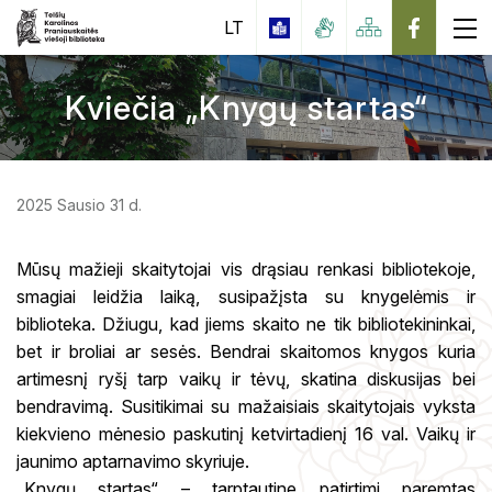
LT
Kviečia „Knygų startas“
Apie biblioteką
Suaugusiųjų skaitytojų aptarnavimo skyrius
Nemokamos paslaugos
2025 Sausio 31 d.
Vaikų ir jaunimo aptarnavimo skyrius
Mokamos paslaugos
iBiblioteka
Inovacijų ir mokymo centras
Mūsų mažieji skaitytojai vis drąsiau renkasi bibliotekoje,
Viešoji interneto prieiga
Duomenų bazės
smagiai leidžia laiką, susipažįsta su knygelėmis ir
Edukacijos suaugusiems
Knygomatas
biblioteka. Džiugu, kad jiems skaito ne tik bibliotekininkai,
Naujos knygos
Edukacijos vaikams ir jaunimui
bet ir broliai ar sesės. Bendrai skaitomos knygos kuria
Karolina Praniauskaitė
Tarpbibliotekinis abonementas (TBA)
Periodika
artimesnį ryšį tarp vaikų ir tėvų, skatina diskusijas bei
Kultūros paso edukacijos moksleiviams
Datų kalendorius
Elektroninių Leidinių Valdymo Informacinė
Rekomenduojama literatūra moksleiviams
bendravimą. Susitikimai su mažaisiais skaitytojais vyksta
Sistema (ELVIS)
kiekvieno mėnesio paskutinį ketvirtadienį 16 val. Vaikų ir
Virtualios parodos
Edukacijos
jaunimo aptarnavimo skyriuje.
Skaitymo akcijos, konkursai
„Knygų startas“ – tarptautine patirtimi paremtas