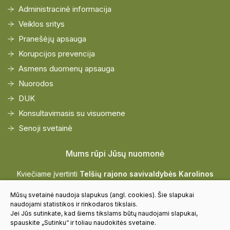
Administracinė informacija
Veiklos sritys
Pranešėjų apsauga
Korupcijos prevencija
Asmens duomenų apsauga
Nuorodos
DUK
Konsultavimasis su visuomene
Senoji svetainė
Mums rūpi Jūsų nuomonė
Kviečiame įvertinti
Telšių rajono savivaldybės Karolinos
Praniauskaitės Viešiosios bibliotekos
paslaugų kokybę
Mūsų svetainė naudoja slapukus (angl. cookies). Šie slapukai
naudojami statistikos ir rinkodaros tikslais.
Jei Jūs sutinkate, kad šiems tikslams būtų naudojami slapukai,
Vertinti
spauskite „Sutinku“ ir toliau naudokitės svetaine.