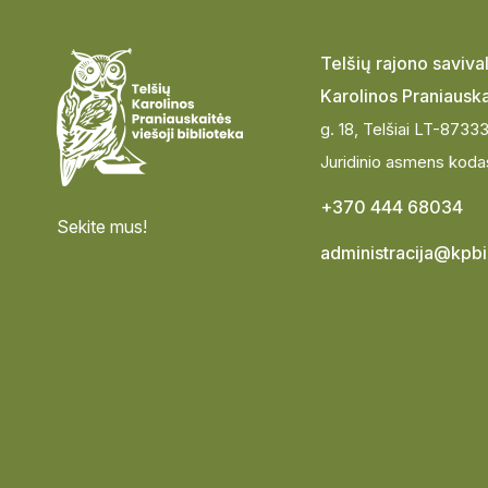
Telšių rajono saviv
Karolinos Praniauska
g. 18, Telšiai LT-8733
Juridinio asmens koda
+370 444 68034
Sekite mus!
administracija@kpbib