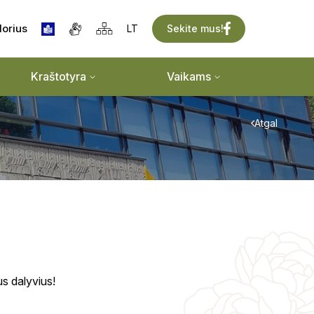
dorius
Sekite mus!
LT
Kraštotyra
Vaikams
Atgal
us dalyvius!