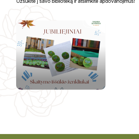
Užsukite į savo biblioteką ir atsiimkite apdovanojimus!