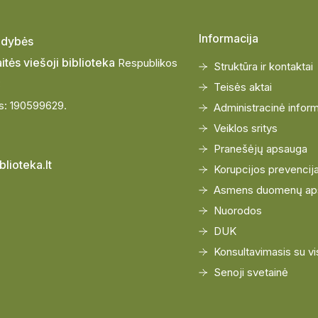
Informacija
aldybės
itės viešoji biblioteka
Respublikos
Struktūra ir kontaktai
3
Teisės aktai
s: 190599629.
Administracinė inform
Veiklos sritys
Pranešėjų apsauga
lioteka.lt
Korupcijos prevencij
Asmens duomenų ap
Nuorodos
DUK
Konsultavimasis su 
Senoji svetainė