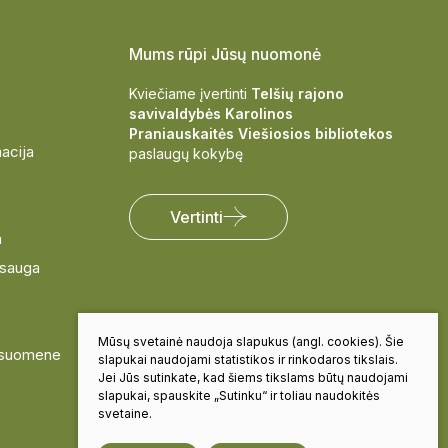
Mums rūpi Jūsų nuomonė
Kviečiame įvertinti
Telšių rajono
savivaldybės Karolinos
Praniauskaitės Viešiosios bibliotekos
acija
paslaugų kokybę
Vertinti
a
sauga
Mūsų svetainė naudoja slapukus (angl. cookies). Šie
visuomene
slapukai naudojami statistikos ir rinkodaros tikslais.
Jei Jūs sutinkate, kad šiems tikslams būtų naudojami
slapukai, spauskite „Sutinku“ ir toliau naudokitės
svetaine.