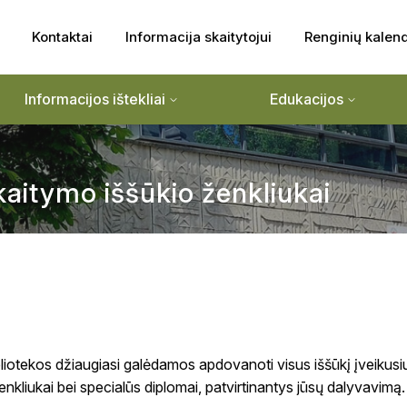
Kontaktai
Informacija skaitytojui
Renginių kalen
Informacijos ištekliai
Edukacijos
skaitymo iššūkio ženkliukai
liotekos džiaugiasi galėdamos apdovanoti visus iššūkį įveikusi
 ženkliukai bei specialūs diplomai, patvirtinantys jūsų dalyvavimą.